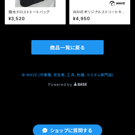
撥水ドロストトートバッグ
WAVEオリジナルストリートキャ
ップ
¥3,520
¥4,950
商品一覧に戻る
© WAVE (作業服、安全靴、工具、刺繍、カスタム専門店)
Powered by
ショップに質問する