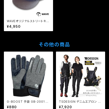
WAVEオリジナルストリートキャ
ップ
¥4,950
その他の商品
G-BOOST 手袋 GB-2001 カ
TSDESIGN デニムエプロン リ
モフラ ネイビー
バーシブル フリーサイズ
¥880
¥7,920