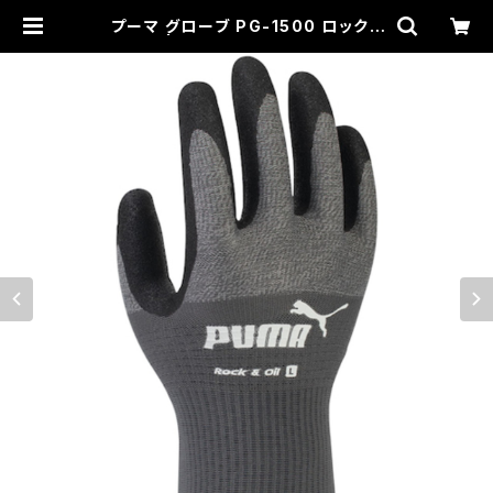
プーマ グローブ PG-1500 ロック&
オイル | WAVE (作業服、安全靴、工
具、刺繍、カスタム専門店)