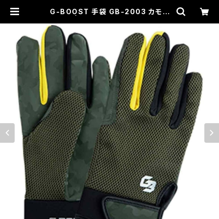
G-BOOST 手袋 GB-2003 カモフ
ラ モス | WAVE (作業服、安全靴、工
具、刺繍、カスタム専門店)