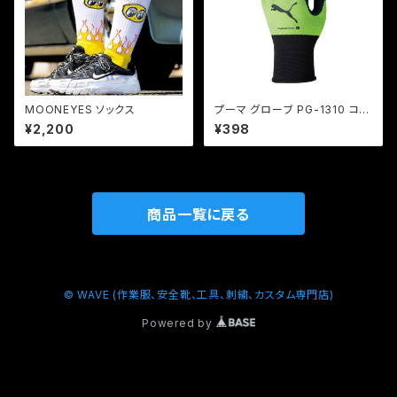
MOONEYES ソックス
プーマ グローブ PG-1310 コン
フォートプラス
¥2,200
¥398
商品一覧に戻る
© WAVE (作業服、安全靴、工具、刺繍、カスタム専門店)
Powered by