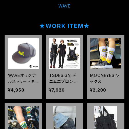
WAVE
★WORK ITEM★
WAVEオリジナ
TSDESIGN デ
MOONEYES ソ
ルストリートキャ
ニムエプロン リ
ックス
ップ
バーシブル フリ
¥4,950
¥7,920
¥2,200
ーサイズ