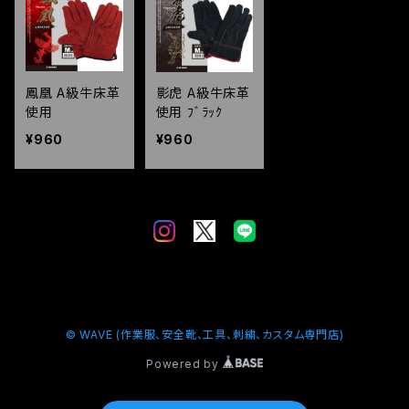
鳳凰 A級牛床革
影虎 A級牛床革
使用
使用 ﾌﾞﾗｯｸ
¥960
¥960
© WAVE (作業服、安全靴、工具、刺繍、カスタム専門店)
Powered by